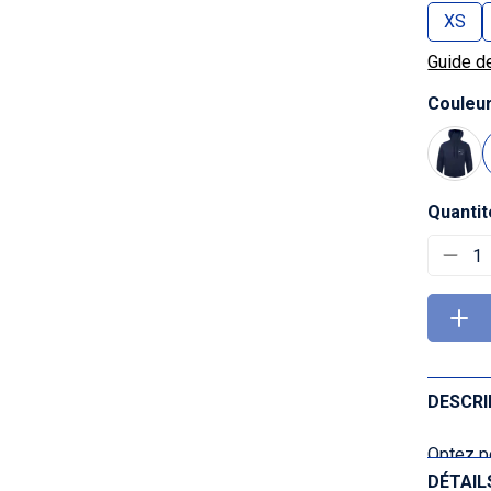
XS
Guide de
Couleu
Quantit
1
DESCRI
Optez p
DÉTAIL
Orvault 