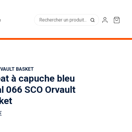
u
RVAULT BASKET
at à capuche bleu
al 066 SCO Orvault
ket
€