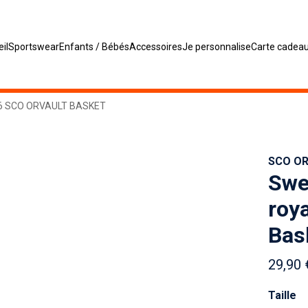
il
Sportswear
Enfants / Bébés
Accessoires
Je personnalise
Carte cadea
6 SCO ORVAULT BASKET
SCO O
Swe
roy
Bas
29,90 
Taille