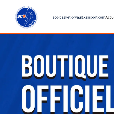
sco-basket-orvault.kalisport.com
Accue