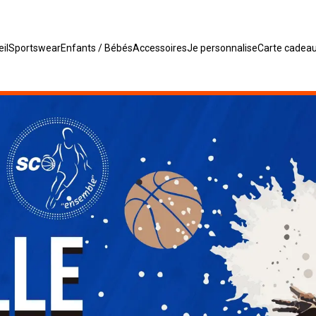
il
Sportswear
Enfants / Bébés
Accessoires
Je personnalise
Carte cadea