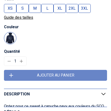
XS
S
M
L
XL
2XL
3XL
Guide des tailles
Couleur
Quantité
1
AJOUTER AU PANIER
DESCRIPTION
Optez pour ce sweat à capuche navy aux couleurs du SCO