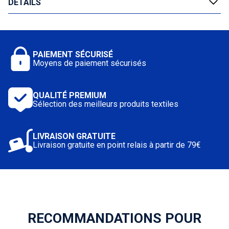
DÉTAILS
Orvault Basket.
Ce sweat à capuche est ultra confortable, il est composé
de 80% de coton et de 20% polyester recyclé.
Impression numérique
PAIEMENT SÉCURISÉ
Moyens de paiement sécurisés
QUALITÉ PREMIUM
Sélection des meilleurs produits textiles
LIVRAISON GRATUITE
Livraison gratuite en point relais à partir de 79€
RECOMMANDATIONS POUR