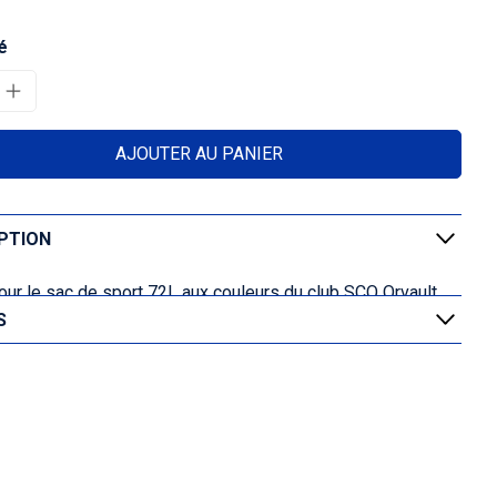
é
AJOUTER AU PANIER
PTION
our le sac de sport 72L aux couleurs du
club SCO Orvault
S
 Parfait pour transporter l'ensemble de vos affaires et
s de sport.
ion Numérique