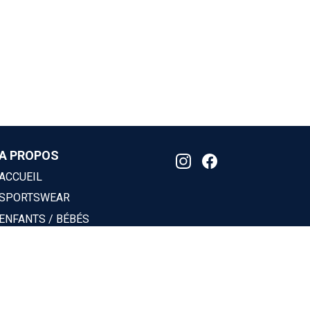
A PROPOS
ACCUEIL
SPORTSWEAR
ENFANTS / BÉBÉS
ACCESSOIRES
JE PERSONNALISE
CARTE CADEAU
SCO BASKET ORVAULT