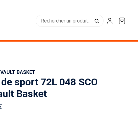
u
RVAULT BASKET
 de sport 72L 048 SCO
ault Basket
€
r