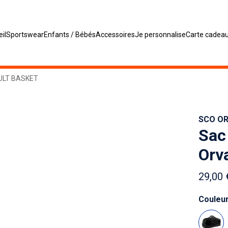
il
Sportswear
Enfants / Bébés
Accessoires
Je personnalise
Carte cadea
ULT BASKET
SCO O
Sac
Orv
29,00 
Couleu